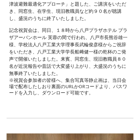
津波避難最適化アプローチ」と題した、ご講演をいただ
き、同窓生、在学生、現旧教職員など約９０名が聴講
し、盛況のうちに終了いたしました。
記念祝賀会は、同日、１８時から八戸プラザホテル プラ
ザアーバンホール 芙蓉の間で行われ、八戸市長熊谷雄一
様、学校法人八戸工業大学理事長武輪俊彦様からご祝辞
をいただき、八戸工業大学学長船﨑健一様の乾杯のご発
声で開催いたしました。来賓、同窓生、現旧教職員８０
名が近況報告や昔話で大変盛り上がり、大盛況のうちに
無事終了いたしました。
※祝賀会参加者の皆様へ、集合写真等静止画は、当日会
場で配布したしおり裏面のURLかORコードより、パスワ
ードを入力し、ダウンロード可能です。