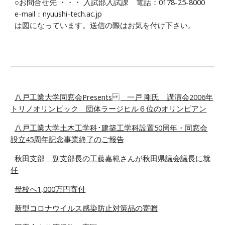
○お問合せ先 ・・・ 入試部入試課 電話：0178-25-8000
e-mail：nyuushi-tech.ac.jp
は図になっています。送信の際はお気を付け下さい。
八戸工業大学同窓会Presents 一戸 剛氏 講演会 2006年
トリノオリンピック 団体ラージヒル６位のオリンピアン
八戸工業大学土木工学科･建築工学科 設置50周年・同窓会
設立45周年記念事業 終了のご報告
秋田支部 副支部長の工藤嘉範さんが 秋⽥県議会議⻑に就
任
母校へ1,000万円寄付
新型コロナウイルス感染防止対策品の寄贈