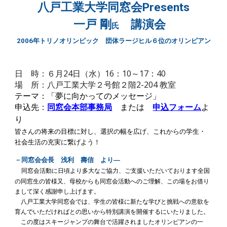
八戸工業大学同窓会Presents
一戸 剛
講演会
氏
2006年トリノオリンピック 団体ラージヒル６位のオリンピアン
日 時：６月24日（水）16：10～17：40
場 所：八戸工業大学２号館２階2-204 教室
テーマ：「夢に向かってのメッセージ」
申込先：
同窓会本部事務局
または
申込フォーム
よ
り
皆さんの将来の目標に対し、選択の幅を広げ、これからの学生・
社会生活の充実に繋げよう！
－同窓会会長 浅利 壽信 より―
同窓会活動に日頃より多大なご協力、ご支援いただいております全国
の同窓生の皆様又、母校からも同窓会活動へのご理解、この場をお借り
まして深く感謝申し上げます。
八戸工業大学同窓会では、学生の皆様に新たな学びと挑戦への意欲を
育んでいただければとの思いから特別講演を開催するにいたりました。
この度はスキージャンプの舞台で活躍されましたオリンピアンの一